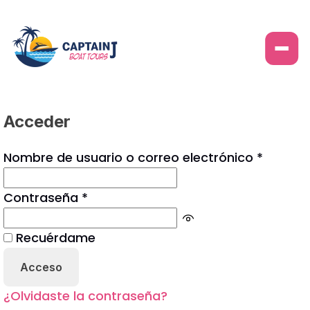
Skip
Acceder
to
content
Obligat
Nombre de usuario o correo electrónico
*
Obligatorio
Contraseña
*
Recuérdame
Acceso
¿Olvidaste la contraseña?